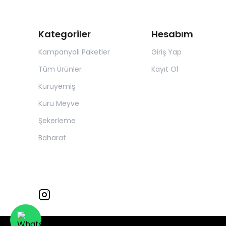
Kategoriler
Hesabım
Kampanyalı Paketler
Giriş Yap
Tüm Ürünler
Kayıt Ol
Kuruyemiş
Kuru Meyve
Şekerleme
Baharat