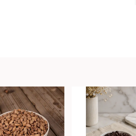
kişi inceliyor
👀 Şu an
4
kişi inceliyor