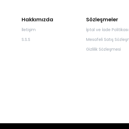
Hakkımızda
Sözleşmeler
İletişim
İptal ve İade Politikası
S.S.S
Mesafeli Satış Sözleş
Gizlilik Sözleşmesi