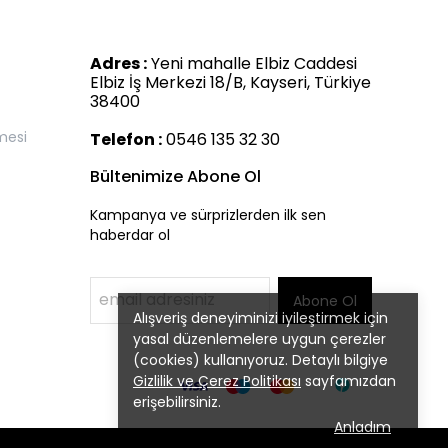
Adres :
Yeni mahalle Elbiz Caddesi
Elbiz İş Merkezi 18/B, Kayseri, Türkiye
38400
mesi
Telefon :
0546 135 32 30
Bültenimize Abone Ol
Kampanya ve sürprizlerden ilk sen
haberdar ol
Abone Ol
Alışveriş deneyiminizi iyileştirmek için
yasal düzenlemelere uygun çerezler
(cookies) kullanıyoruz. Detaylı bilgiye
Gizlilik ve Çerez Politikası
sayfamızdan
erişebilirsiniz.
Anladım