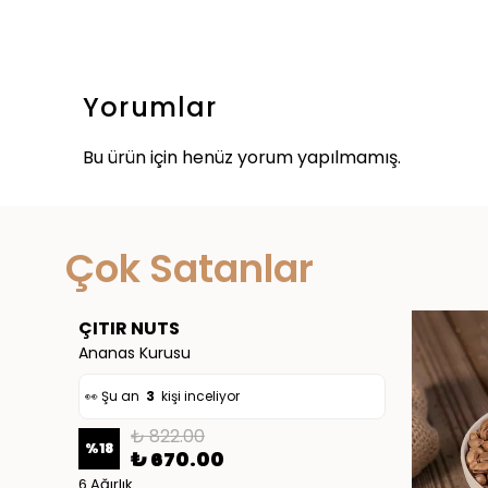
Yorumlar
Bu ürün için henüz yorum yapılmamış.
👀 Şu an
3
kişi inceliyor
❤️
27
kişi favoriledi
Çok Satanlar
🛒
4
kişi sepete ekledi
✅ Bugün
10
adet satıldı
ÇITIR NUTS
Ananas Kurusu
👀 Şu an
3
kişi inceliyor
₺ 822.00
%
18
₺ 670.00
👀 Şu an
2
6 Ağırlık