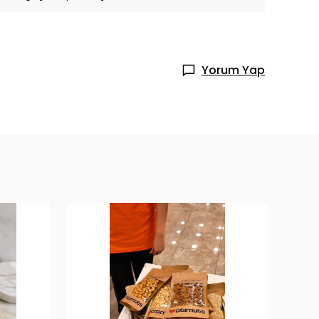
Yorum Yap
👀 Şu an
3
kişi inceliyor
👀 Şu 