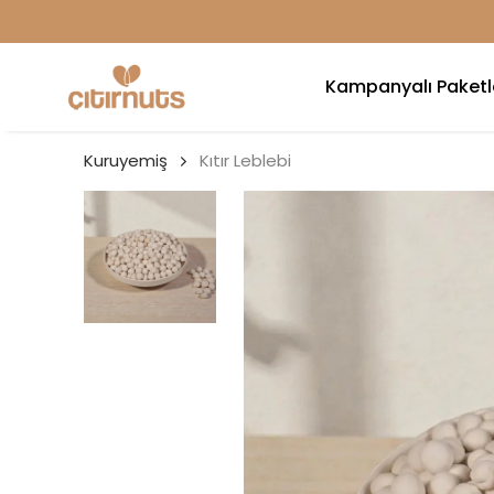
1500 TL ÜZ
Kampanyalı Paketl
Kuruyemiş
Kıtır Leblebi