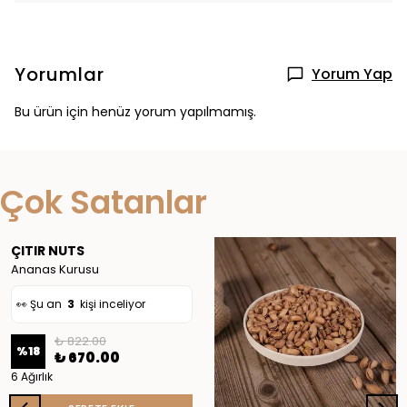
Yorumlar
Yorum Yap
Bu ürün için henüz yorum yapılmamış.
👀 Şu an
3
kişi inceliyor
Çok Satanlar
❤️
27
kişi favoriledi
🛒
4
kişi sepete ekledi
ÇITIR NUTS
✅ Bugün
10
adet satıldı
Ananas Kurusu
👀 Şu an
3
kişi inceliyor
👀 Şu an
2
kişi inceliyor
₺ 822.00
%
18
₺ 670.00
❤️
27
kişi favoriledi
6 Ağırlık