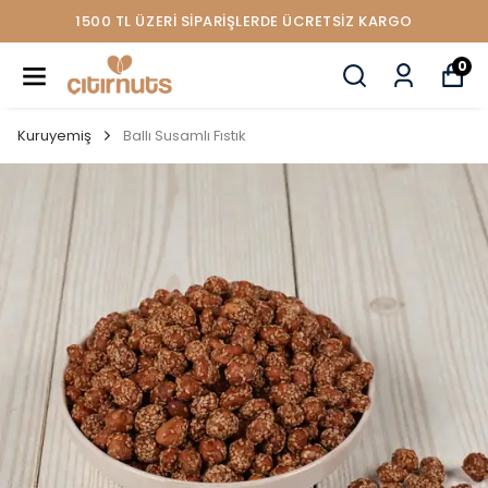
1500 TL ÜZERİ SİPARİŞLERDE ÜCRETSİZ KARGO
0
Kuruyemiş
Ballı Susamlı Fıstık