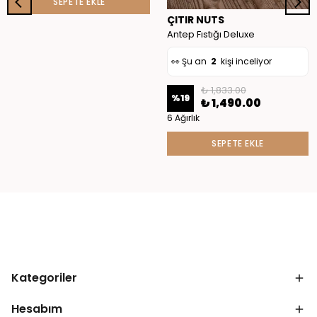
SEPETE EKLE
🛒
4
kişi sepete ekledi
ÇITIR NUTS
✅ Bugün
9
adet satıldı
Antep Fıstığı Deluxe
👀 Şu an
2
kişi inceliyor
₺ 1,833.00
%
19
₺ 1,490.00
6 Ağırlık
SEPETE EKLE
Kategoriler
Hesabım