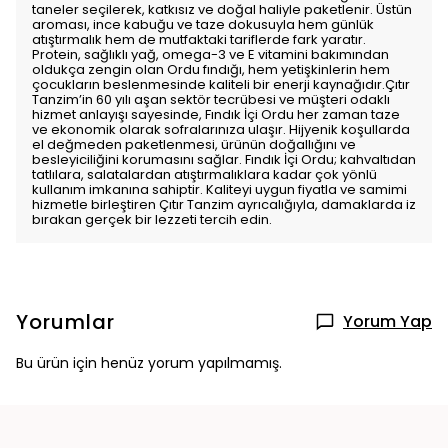
taneler seçilerek, katkısız ve doğal haliyle paketlenir. Üstün
aroması, ince kabuğu ve taze dokusuyla hem günlük
atıştırmalık hem de mutfaktaki tariflerde fark yaratır.
Protein, sağlıklı yağ, omega-3 ve E vitamini bakımından
oldukça zengin olan Ordu fındığı, hem yetişkinlerin hem
çocukların beslenmesinde kaliteli bir enerji kaynağıdır.Çıtır
Tanzim’in 60 yılı aşan sektör tecrübesi ve müşteri odaklı
hizmet anlayışı sayesinde, Fındık İçi Ordu her zaman taze
ve ekonomik olarak sofralarınıza ulaşır. Hijyenik koşullarda
el değmeden paketlenmesi, ürünün doğallığını ve
besleyiciliğini korumasını sağlar. Fındık İçi Ordu; kahvaltıdan
tatlılara, salatalardan atıştırmalıklara kadar çok yönlü
kullanım imkanına sahiptir. Kaliteyi uygun fiyatla ve samimi
hizmetle birleştiren Çıtır Tanzim ayrıcalığıyla, damaklarda iz
bırakan gerçek bir lezzeti tercih edin.
Yorumlar
Yorum Yap
Bu ürün için henüz yorum yapılmamış.
👀 Şu an
3
kişi inceliyor