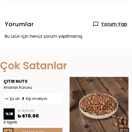
Yorumlar
Yorum Yap
Bu ürün için henüz yorum yapılmamış.
👀 Şu an
3
kişi inceliyor
Çok Satanlar
❤️
27
kişi favoriledi
🛒
4
kişi sepete ekledi
ÇITIR NUTS
✅ Bugün
10
adet satıldı
Ananas Kurusu
👀 Şu an
3
kişi inceliyor
👀 Şu an
2
kişi inceliyor
₺ 822.00
%
18
₺ 670.00
❤️
27
kişi favoriledi
6 Ağırlık