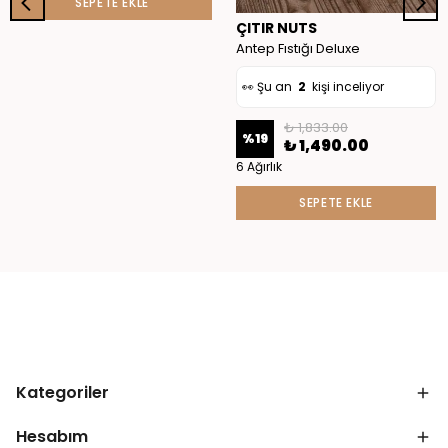
SEPETE EKLE
🛒
4
kişi sepete ekledi
ÇITIR NUTS
✅ Bugün
9
adet satıldı
Antep Fıstığı Deluxe
👀 Şu an
2
kişi inceliyor
₺ 1,833.00
%
19
₺ 1,490.00
6 Ağırlık
SEPETE EKLE
Kategoriler
Hesabım