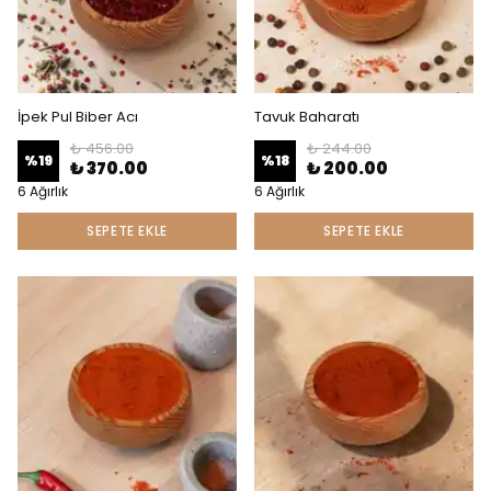
İpek Pul Biber Acı
Tavuk Baharatı
₺ 456.00
₺ 244.00
%
19
%
18
₺ 370.00
₺ 200.00
6 Ağırlık
6 Ağırlık
SEPETE EKLE
SEPETE EKLE