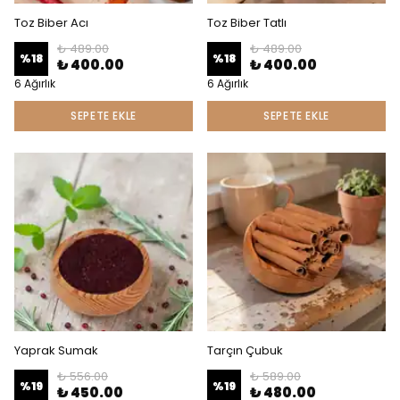
Toz Biber Acı
Toz Biber Tatlı
₺ 489.00
₺ 489.00
%
18
%
18
₺ 400.00
₺ 400.00
6 Ağırlık
6 Ağırlık
SEPETE EKLE
SEPETE EKLE
Yaprak Sumak
Tarçın Çubuk
₺ 556.00
₺ 589.00
%
19
%
19
₺ 450.00
₺ 480.00