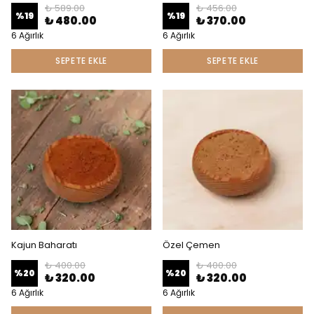
₺ 589.00
₺ 456.00
%
19
%
19
₺ 480.00
₺ 370.00
6 Ağırlık
6 Ağırlık
SEPETE EKLE
SEPETE EKLE
Kajun Baharatı
Özel Çemen
₺ 400.00
₺ 400.00
%
20
%
20
₺ 320.00
₺ 320.00
6 Ağırlık
6 Ağırlık