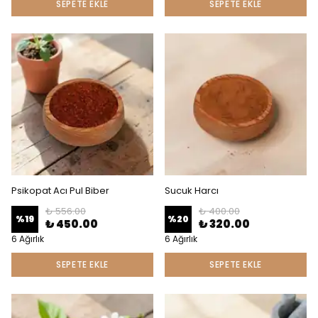
SEPETE EKLE
SEPETE EKLE
Psikopat Acı Pul Biber
Sucuk Harcı
₺ 556.00
₺ 400.00
%
19
%
20
₺ 450.00
₺ 320.00
6 Ağırlık
6 Ağırlık
SEPETE EKLE
SEPETE EKLE