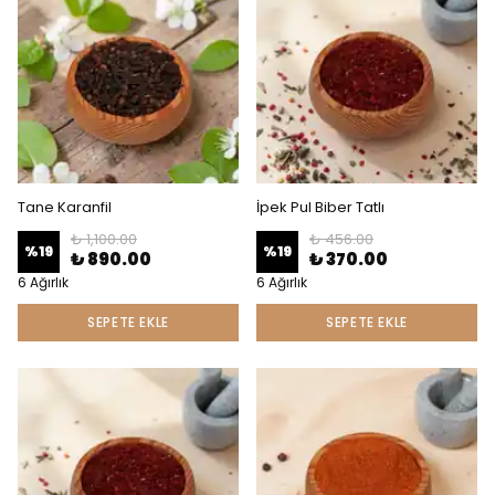
Tane Karanfil
İpek Pul Biber Tatlı
₺ 1,100.00
₺ 456.00
%
19
%
19
₺ 890.00
₺ 370.00
6 Ağırlık
6 Ağırlık
SEPETE EKLE
SEPETE EKLE