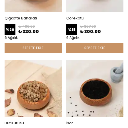
Çiğköfte Baharatı
Çörekotu
₺ 400.00
₺ 367.00
%
20
%
18
₺ 320.00
₺ 300.00
6 Ağırlık
6 Ağırlık
SEPETE EKLE
SEPETE EKLE
Dut Kurusu
İsot