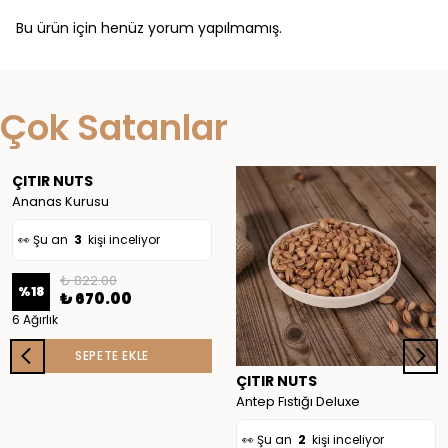
Bu ürün için henüz yorum yapılmamış.
👀 Şu an
3
kişi inceliyor
Çok Satanlar
❤️
27
kişi favoriledi
🛒
4
kişi sepete ekledi
ÇITIR NUTS
✅ Bugün
10
adet satıldı
Ananas Kurusu
👀 Şu an
3
kişi inceliyor
👀 Şu an
2
kişi inceliyor
₺ 822.00
%
18
₺ 670.00
❤️
27
kişi favoriledi
6 Ağırlık
SEPETE EKLE
🛒
4
kişi sepete ekledi
ÇITIR NUTS
✅ Bugün
9
adet satıldı
Antep Fıstığı Deluxe
👀 Şu an
2
kişi inceliyor