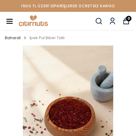
1500 TL ÜZERİ SİPARİŞLERDE ÜCRETSİZ KARGO
0
Baharat
İpek Pul Biber Tatlı