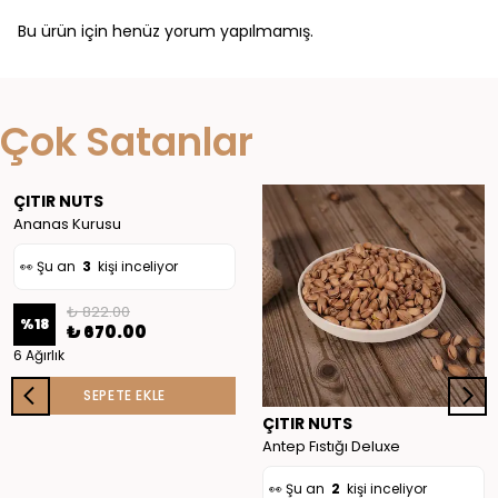
Bu ürün için henüz yorum yapılmamış.
👀 Şu an
3
kişi inceliyor
Çok Satanlar
❤️
27
kişi favoriledi
🛒
4
kişi sepete ekledi
ÇITIR NUTS
✅ Bugün
10
adet satıldı
Ananas Kurusu
👀 Şu an
3
kişi inceliyor
👀 Şu an
2
kişi inceliyor
₺ 822.00
%
18
₺ 670.00
❤️
27
kişi favoriledi
6 Ağırlık
SEPETE EKLE
🛒
4
kişi sepete ekledi
ÇITIR NUTS
✅ Bugün
9
adet satıldı
Antep Fıstığı Deluxe
👀 Şu an
2
kişi inceliyor