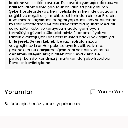
kaplanır ve titizlikle kavrulur. Bu sayede yumuşak dokusu ve
hafif tatlı aromasıyla çocukluk anılarınıza geri götüren
Şekerli Leblebi Beyaz, hem yetişkinlerin hem de çocukların
sağlıklı ve neşeli atıştırmalık tercihlerinden biri olur.Protein,
lif ve mineral açısından dengeli yapıdadır; çay saatlerinde,
misafir ikramlarında ve tatlı ihtiyacınız olduğunda ideal bir
seçenektir. Katkı ve koruyucu madde içermeyen
formülüyle güvenle tüketebilirsiniz. Ekonomik fiyatı ve
tazelik avantajı Çıtır Tanzim’in müşteri odaklı yaklaşımıyla
birleşerek, Şekerli Leblebi Beyaz’ı sofralarınızda
vazgeçilmez kılar.Her pakette aynı tazelik ve kalite;
geleneksel Türk atıştırmalığının zarif ve hafif yorumunu
denemek isteyenler için birebirdir. Sevdiklerinizle
paylaşırken de, kendinizi şımartırken de Şekerli Leblebi
Beyaz’ın keyfini çıkarın!
Yorumlar
Yorum Yap
Bu ürün için henüz yorum yapılmamış.
👀 Şu an
3
kişi inceliyor