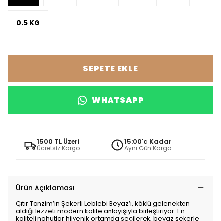
0.5 KG
SEPETE EKLE
WHATSAPP
1500 TL Üzeri
15:00'a Kadar
Ücretsiz Kargo
Aynı Gün Kargo
Ürün Açıklaması
Çıtır Tanzim’in Şekerli Leblebi Beyaz’ı, köklü gelenekten
aldığı lezzeti modern kalite anlayışıyla birleştiriyor. En
kaliteli nohutlar hijyenik ortamda seçilerek, beyaz şekerle