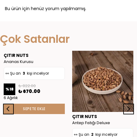
Bu ürün için henüz yorum yapılmamış.
👀 Şu an
3
kişi inceliyor
Çok Satanlar
❤️
27
kişi favoriledi
🛒
4
kişi sepete ekledi
ÇITIR NUTS
✅ Bugün
10
adet satıldı
Ananas Kurusu
👀 Şu an
3
kişi inceliyor
👀 Şu an
2
kişi inceliyor
₺ 822.00
%
18
₺ 670.00
❤️
27
kişi favoriledi
6 Ağırlık
SEPETE EKLE
🛒
4
kişi sepete ekledi
ÇITIR NUTS
✅ Bugün
9
adet satıldı
Antep Fıstığı Deluxe
👀 Şu an
2
kişi inceliyor