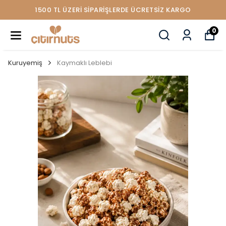
1500 TL ÜZERİ SİPARİŞLERDE ÜCRETSİZ KARGO
0
Kuruyemiş
Kaymaklı Leblebi