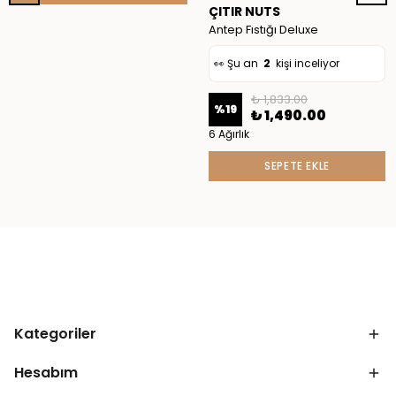
ÇITIR NUTS
✅ Bugün
9
adet satıldı
Antep Fıstığı Deluxe
👀 Şu an
2
kişi inceliyor
₺ 1,833.00
%
19
₺ 1,490.00
6 Ağırlık
SEPETE EKLE
Kategoriler
Hesabım