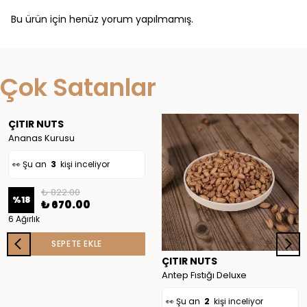
Bu ürün için henüz yorum yapılmamış.
👀 Şu an
3
kişi inceliyor
Çok Satanlar
❤️
27
kişi favoriledi
🛒
4
kişi sepete ekledi
ÇITIR NUTS
✅ Bugün
10
adet satıldı
Ananas Kurusu
👀 Şu an
3
kişi inceliyor
👀 Şu an
2
kişi inceliyor
₺ 822.00
%
18
₺ 670.00
❤️
27
kişi favoriledi
6 Ağırlık
SEPETE EKLE
🛒
4
kişi sepete ekledi
ÇITIR NUTS
✅ Bugün
9
adet satıldı
Antep Fıstığı Deluxe
👀 Şu an
2
kişi inceliyor