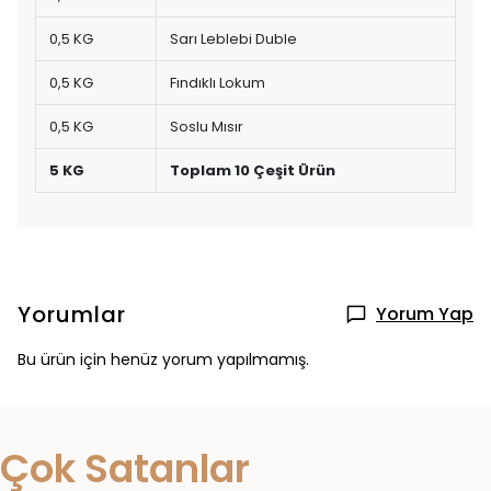
0,5 KG
Sarı Leblebi Duble
0,5 KG
Fındıklı Lokum
0,5 KG
Soslu Mısır
5 KG
Toplam 10 Çeşit Ürün
Yorumlar
Yorum Yap
Bu ürün için henüz yorum yapılmamış.
👀 Şu an
3
kişi inceliyor
Çok Satanlar
❤️
27
kişi favoriledi