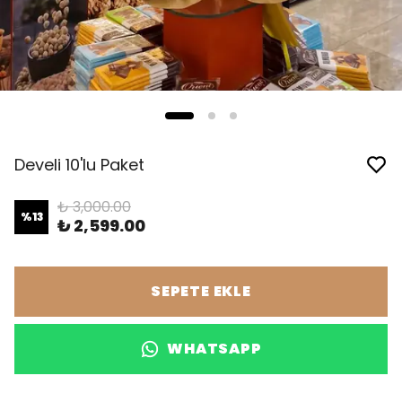
Develi 10'lu Paket
₺ 3,000.00
%
13
₺ 2,599.00
SEPETE EKLE
WHATSAPP