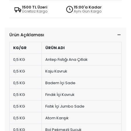
1500 TL Üzeri
15:00'a Kadar
Ücretsiz Kargo
Aynı Gün Kargo
Ürün Açıklaması
KG/GR
ÜRÜN ADI
0,5 KG
Antep Fıstığı Ana Çıtlak
0,5 KG
Kaju Kavruk
0,5 KG
Badem İçi Sade
0,5 KG
Fındık İçi Kavruk
0,5 KG
Fıstık İçi Jumbo Sade
0,5 KG
Atom Karışık
0,5 KG
Bol Pekmezli Sucuk